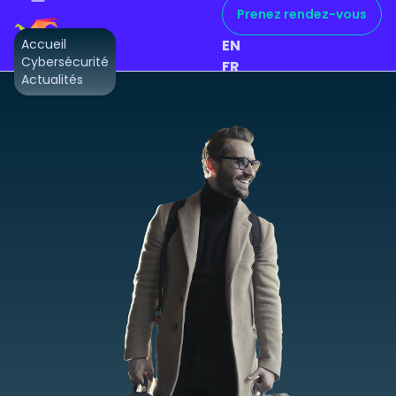
Prenez rendez-vous
Accueil
EN
Cybersécurité
FR
daia
Actualités