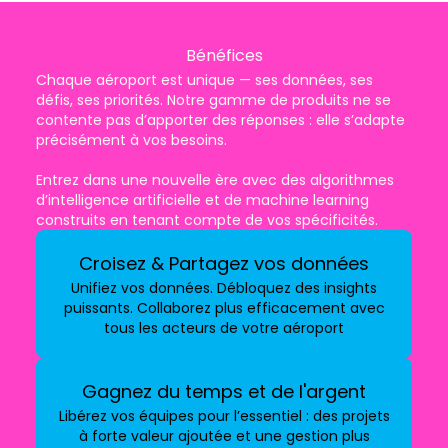
Bénéfices
Chaque aéroport est unique — ses données, ses
défis, ses priorités. Notre gamme de produits ne se
contente pas d’apporter des réponses : elle s’adapte
précisément à vos besoins.
Entrez dans une nouvelle ère avec des algorithmes
d’intelligence artificielle et de machine learning
construits en tenant compte de vos spécificités.
Croisez & Partagez vos données
Unifiez vos données. Débloquez des insights
puissants. Collaborez plus efficacement avec
tous les acteurs de votre aéroport
Gagnez du temps et de l'argent
Libérez vos équipes pour l’essentiel : des projets
à forte valeur ajoutée et une gestion plus